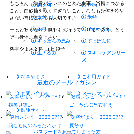
もちろん、栄養バランスのとれた食事、浴槽につかる
調味料
乾物
こと、白砂糖を取りすぎないこと、なども身体を冷や
天然だし
米類
さない為にはとても大切です。
飲料
その他食品
一段と寒くなり、風邪も流行っておりますので、どう
ぞお身体ご自愛下さい。
すっぽんの恵み
すっぽん侍
料亭やまさ女将 山上 綾子
生きる力
スキンケアシリー
ズ
料亭やまさ
ご利用ガイド
最近のメールマガジン
お問い合わせ
メールマガジン
女将だより
2026.08.07
健康レシピ
2026.08.07
残暑見舞い
ゴーヤの塩昆布和え
関連サイト
健康レシピ
2026.07.17
女将だより
2026.07.17
鶏もも肉のみそだれがけ
夏祭り
パスワードを忘れてしまった方