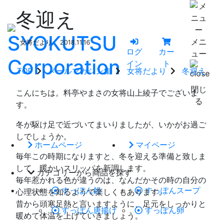
冬迎え
メニ
女将だより
2018.11.16
ログ
カー
ュー
イン
ト
TOP
メールマガジン集
女将だより
冬迎え
閉じ
こんにちは。料亭やまさの女将山上綾子でございま
る
す。
冬が駆け足で近づいてまいりましたが、いかがお過ご
しでしょうか。
ホームページ
マイページ
毎年この時期になりますと、冬を迎える準備と致しま
して、暖かいスリッパを新調します。
カテゴリーから商品を探す
毎年惹かれる色が違うのは、なんだかその時の自分の
すっぽん鍋
すっぽんスープ
心理状態を知るようで楽しくもあります。
昔から頭寒足熱と言いますように、足元をしっかりと
すっぽん唐揚げ
すっぽん卵
暖めて体温を上げていきましょう。