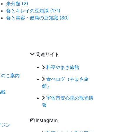
未分類 (2)
食とキレイの豆知識 (171)
食と美容・健康の豆知識 (80)
関連サイト
料亭やまさ旅館
スのご案内
食べログ（やまさ旅
館）
掲載
宇佐市安心院の観光情
報
Instagram
ガジン