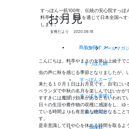
すっぽん一筋100年、伝統の安心院すっぽ
お月見
料亭やまさは、通販を通じて日本全国へす
します。
女将だより
2020.09.18
商品を探す
TOP
メールマガ
こんにちは。料亭やまさの女将山上綾子で
すっぽん鍋
虫の声に秋を感じる季節となりましたが、
すっぽんスープ
来たる１０月１日はお月見です。自宅にい
ベランダで中秋の名月を楽しんではいかが
すっぽん唐揚げ
すすきには魔除け効果があるともいわれて
日々の生活や農作物の収穫に感謝をし、ゆ
ている時間よりも有意義な時間となること
すっぽん卵
す。
是非意識して目や心を休める時間を取るよ
調味料