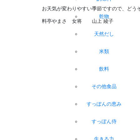
お天気が変わりやすい季節ですので、どう
乾物
料亭やまさ 女将 山上 綾子
天然だし
米類
飲料
その他食品
すっぽんの恵み
すっぽん侍
生きる力