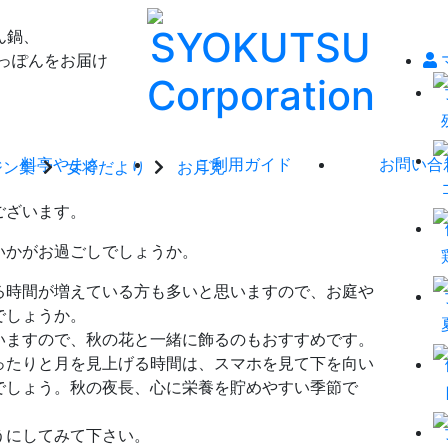
ん鍋、
っぽんをお届け
料亭やまさ
ご利用ガイド
お問い合
ジン集
女将だより
お月見
ございます。
いかがお過ごしでしょうか。
る時間が増えている方も多いと思いますので、お庭や
でしょうか。
いますので、秋の花と一緒に飾るのもおすすめです。
ったりと月を見上げる時間は、スマホを見て下を向い
でしょう。秋の夜長、心に栄養を貯めやすい季節で
うにしてみて下さい。