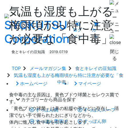
気温も湿度も上がる
梅雨頃から特に注意
メニ
ログ
カー
ュー
が必要な「食中毒」
イン
ト
閉じ
食とキレイの豆知識
2019.07.19
る
TOP
メールマガジン集
食とキレイの豆知識
気温も湿度も上がる梅雨頃から特に注意が必要な「食
中毒」
ホームページ
マイページ
食中毒の主な原因は、黄色ブドウ球菌とセレウス菌で
カテゴリーから商品を探す
す。
「黄色ブドウ球菌」は鼻の粘膜や手などに存在し、清
すっぽん鍋
すっぽんスープ
潔でない手で握られたおにぎりなどから、
すっぽん唐揚げ
すっぽん卵
体内に進入し食中毒を引き起こします。