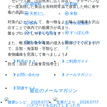
「セレウス菌」は自然界に広く存在し、チャーハンな
調味料
乾物
ど一度加熱した食品を長時間常温で放置した時に食中
毒の原因に。
天然だし
米類
対策のひとつとして、食べ物をよく噛んで唾液を沢山
飲料
その他食品
出すことで体内での殺菌力が高まり、
すっぽんの恵み
すっぽん侍
菌をブロックしやすくなります！
生きる力
スキンケアシリー
また、善玉菌が食中毒菌の侵入を防御してくれますの
ズ
で、豆類・海藻類・芋類など、
食物繊維を意識して食べましょう♪
料亭やまさ
ご利用ガイド
担当：吉田（上級食育指導士）
お問い合わせ
メールマガジン
関連サイト
最近のメールマガジン
健康レシピ
2026.07.17
女将だより
2026.07.17
パスワードを忘れてしまった方