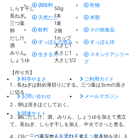
調味料
乾物
しらす干し 50g
長ねぎ 1本
天然だし
米類
三つ葉 1束
飲料
その他食品
卵 2個
だし汁 1カップ
すっぽんの恵み
すっぽん侍
酒 大さじ1
みりん 大さじ1
生きる力
スキンケアシリー
しょうゆ 大さじ1/2
ズ
【作り方】
料亭やまさ
ご利用ガイド
1．長ねぎは斜め薄切りにする。三つ葉は3cmの長さ
に切る。
お問い合わせ
メールマガジン
2．卵は溶きほぐしておく。
関連サイト
3．鍋にだし汁、酒、みりん、しょうゆを加えて煮立
て、長ねぎ、しらす干しを加え、中火でさっと煮る。
パスワードを忘れてしまった方
4．(3)に三つ葉を散らしてひと煮し、溶き卵を流し入