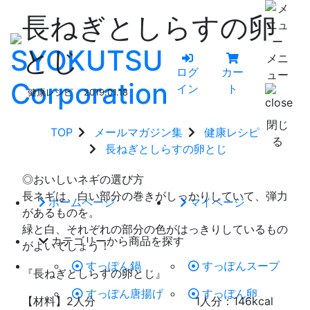
長ねぎとしらすの卵
とじ
メニ
ログ
カー
ュー
イン
ト
健康レシピ
2019.01.18
閉じ
TOP
メールマガジン集
健康レシピ
る
長ねぎとしらすの卵とじ
◎おいしいネギの選び方
長ネギは、白い部分の巻きがしっかりしていて、弾力
ホームページ
マイページ
があるものを。
緑と白、それぞれの部分の色がはっきりしているもの
カテゴリーから商品を探す
がよいでしょう！
すっぽん鍋
すっぽんスープ
『長ねぎとしらすの卵とじ』
すっぽん唐揚げ
すっぽん卵
【材料】2人分 1人分：146kcal