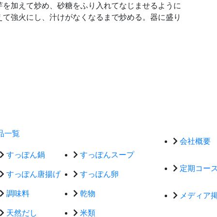
芽を加えて炒め、砂糖をふり入れてなじませるように
えて強火にし、汁けがなくなるまで炒める。器に盛り
品一覧
会社概要
すっぽん鍋
すっぽんスープ
定期コー
すっぽん唐揚げ
すっぽん卵
調味料
乾物
メディア
天然だし
米類