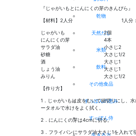
『じゃがいもとにんにくの芽のきんぴら』
乾物
【材料】2人分 1人分：175
じゃがいも 2個
天然だし
にんにくの芽 4本
サラダ油 小さじ2
米類
砂糖 大さじ1/2
酒 大さじ1
飲料
しょう油 大さじ1
みりん 大さじ1/2
その他食品
【作り方】
1．じゃがいもは皮をむいて細切りにし、水
すっぽんの恵み
ータオルで水けをよく拭く。
すっぽん侍
2．にんにくの芽は4cmに切る。
3．フライパンにサラダ油大さじ1を入れて
生きる力