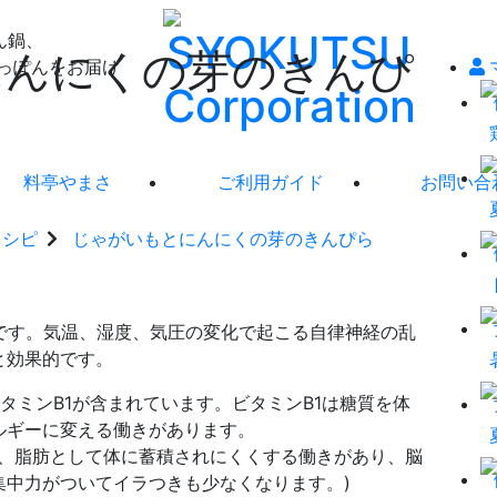
ん鍋、
にんにくの芽のきんぴ
っぽんをお届け
料亭やまさ
ご利用ガイド
お問い合
レシピ
じゃがいもとにんにくの芽のきんぴら
です。気温、湿度、気圧の変化で起こる自律神経の乱
と効果的です。
タミンB1が含まれています。ビタミンB1は糖質を体
ルギーに変える働きがあります。
れ、脂肪として体に蓄積されにくくする働きがあり、脳
集中力がついてイラつきも少なくなります。)