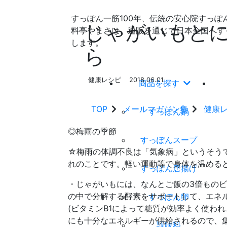
すっぽん一筋100年、伝統の安心院すっぽ
じゃがいもと
料亭やまさは、通販を通じて日本全国へす
します。
ら
健康レシピ
2018.06.01
商品を探す
TOP
メールマガジン集
健康
すっぽん鍋
◎梅雨の季節
すっぽんスープ
☆梅雨の体調不良は「気象病」というそう
れのことです。軽い運動等で身体を温める
すっぽん唐揚げ
・じゃがいもには、なんとご飯の3倍ものビ
の中で分解する酵素をサポートして、エネ
すっぽん卵
(ビタミンB1によって糖質が効率よく使わ
にも十分なエネルギーが供給されるので、
調味料