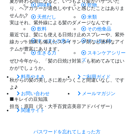
夏が終わる頃になると、いつもより髪がパサついた
調味料
乾物
り、ヘアカラーが退色しやすいと感じたことはありま
せんか？
天然だし
米類
実はそれ、紫外線による髪のダメージなんです。
飲料
その他食品
最近では、髪にも使える日焼け止めスプレーや、紫外
すっぽんの恵み
すっぽん侍
線カット効果も備えたスタイリング剤など便利なアイ
テムが豊富にあります。
生きる力
スキンケアシリー
ズ
ぜひ今年から、「髪の日焼け対策」も初めてみてはい
かがでしょうか。
料亭やまさ
ご利用ガイド
秋からの髪の美しさに差がつくこと間違いなし、です
よ♪
お問い合わせ
メールマガジン
■キレイの豆知識
担当：原田（元・大手百貨店美容アドバイザー）
関連サイト
パスワードを忘れてしまった方