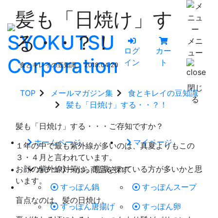
髪も「日焼け」す
る・・？！
メニ
ログ
カー
ュー
イン
ト
食とキレイの豆知識
2018.04.20
閉じ
TOP
メールマガジン集
食とキレイの豆知識
る
髪も「日焼け」する・・？！
髪も「日焼け」する・・・ご存知ですか？
ホームページ
マイページ
１年の中で最も紫外線が多いのは、真夏よりもこの
３・４月と言われています。
お顔の紫外線対策は、意識されている方が多いかと思
カテゴリーから商品を探す
います。
すっぽん鍋
すっぽんスープ
盲点なのは、髪の日焼け。
すっぽん唐揚げ
すっぽん卵