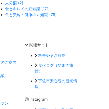
未分類 (2)
食とキレイの豆知識 (171)
食と美容・健康の豆知識 (79)
関連サイト
料亭やまさ旅館
スのご案内
食べログ（やまさ旅
館）
掲載
宇佐市安心院の観光情
報
Instagram
ガジン