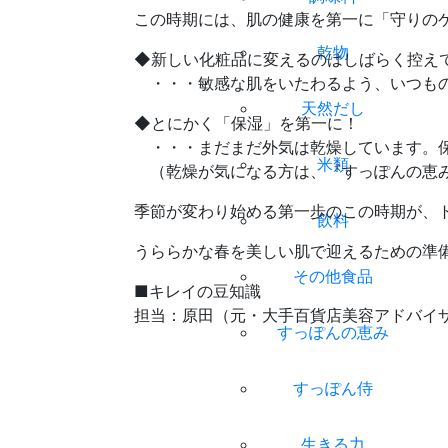
この時期には、肌の健康を第一に「守りの
乾物
◆新しい化粧品に変えるのはしばらく控え
・・・敏感な肌をいたわるよう、いつもの
天然だし
◆とにかく「保湿」を第一に！
・・・まだまだ外気は乾燥しています。保
米類
（乾燥が気になる方は、『すっぽんの恵み
季節が変わり始める第一歩のこの時期が、
飲料
うららかな春を美しい肌で迎えるための準備
その他食品
■キレイの豆知識
担当：原田（元・大手百貨店美容アドバイ
すっぽんの恵み
すっぽん侍
生きる力