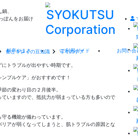
ん鍋、
っぽんをお届け
料亭やまさ
ご利用ガイド
お問い合
食とキレイの豆知識
守りのケア
ずにトラブルが出やすい時期です。
シンプルケア」がおすすめです！
季節の変わり目の２月後半。
っていますので、抵抗力が弱まっている方も多いので
ら守る機能が備わっています。
バリアが弱くなってしまうと、肌トラブルの原因とな