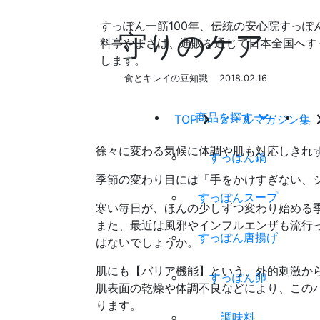
すっぽん一筋100年、伝統の安心院すっぽ
守りのケア
料亭やまさは、通販を通じて日本全国へす
します。
食とキレイの豆知識
2018.02.16
商品を探す
TOP
メールマガジン集
徐々に変わる気候に体調や肌も対応しきれ
すっぽん鍋
季節の変わり目には「手をかけすぎない、
すっぽんスープ
寒い毎日が、ほんの少しずつ変わり始める
また、最近は風邪やインフルエンザも流行
すっぽん唐揚げ
はないでしょうか。
肌にも【バリア機能】という、外的刺激か
すっぽん卵
肌表面の乾燥や体調不良などにより、この
ります。
調味料