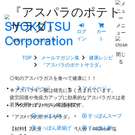
『アスパラのポテト
サラダ』
メニ
ログ
カー
ュー
イン
ト
健康レシピ
2017.05.19
閉じ
TOP
メールマガジン集
健康レシピ
る
『アスパラのポテトサラダ』
◎旬のアスパラガスを食べて健康に！！
ホームページ
マイページ
☆アスパラギン酸は穂先に多く含まれています。
疲労回復や免疫力アップに効果的なアスパラガスは老
若男女問わずおススメの食材です。
カテゴリーから商品を探す
すっぽん鍋
すっぽんスープ
『アスパラのポテトサラダ』
すっぽん唐揚げ
すっぽん卵
【材料】2人分 1人分：462kcal 塩