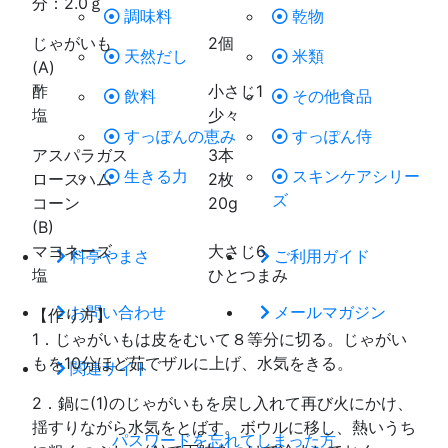
分：2.0ｇ
調味料
乾物
じゃがいも 2個
天然だし
米類
(A)
酢 小さじ1
飲料
その他食品
塩 少々
すっぽんの恵み
すっぽん侍
アスパラガス 3本
生きる力
スキンケアシリー
ロースハム 2枚
ズ
コーン 20g
(B)
マヨネーズ 大さじ6
料亭やまさ
ご利用ガイド
塩 ひとつまみ
お問い合わせ
メールマガジン
【作り方】
1．じゃがいもは皮をむいて８等分に切る。じゃがい
もを10分ほど茹でザルに上げ、水気をきる。
関連サイト
2．鍋に(1)のじゃがいもを戻し入れて再び火にかけ、
揺すりながら水気をとばす。ボウルに移し、熱いうち
パスワードを忘れてしまった方