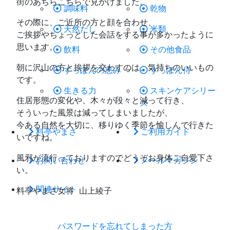
街のあちらこちらで見かけました。
調味料
乾物
その際に、ご近所の方と顔を合わせ、
天然だし
米類
ご挨拶やちょっとした会話をする事が多かったように
思います。
飲料
その他食品
朝に沢山の方と挨拶を交わすのは、気持ちのいいもの
すっぽんの恵み
すっぽん侍
です。
生きる力
スキンケアシリー
住居形態の変化や、木々が段々と減って行き、
ズ
そういった風景は減ってしまいましたが、
今ある自然を大切に、移りゆく季節を愉しんで行きた
料亭やまさ
ご利用ガイド
いですね。
風邪が流行っておりますのでどうぞお身体ご自愛下さ
お問い合わせ
メールマガジン
い。
関連サイト
料亭やまさ女将 山上綾子
パスワードを忘れてしまった方