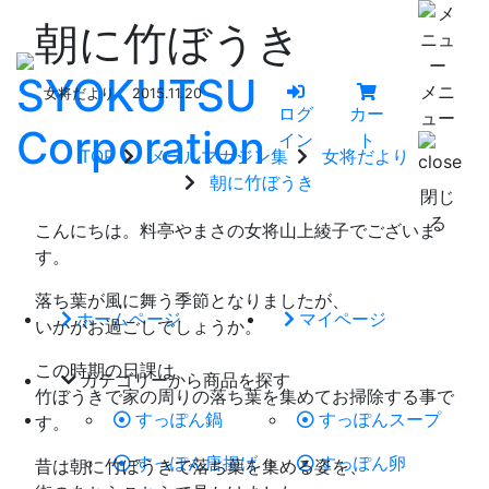
朝に竹ぼうき
メニ
女将だより
2015.11.20
ログ
カー
ュー
イン
ト
TOP
メールマガジン集
女将だより
朝に竹ぼうき
閉じ
る
こんにちは。料亭やまさの女将山上綾子でございま
す。
落ち葉が風に舞う季節となりましたが、
ホームページ
マイページ
いかがお過ごしでしょうか。
この時期の日課は、
カテゴリーから商品を探す
竹ぼうきで家の周りの落ち葉を集めてお掃除する事で
すっぽん鍋
すっぽんスープ
す。
すっぽん唐揚げ
すっぽん卵
昔は朝に竹ぼうきで落ち葉を集める姿を、