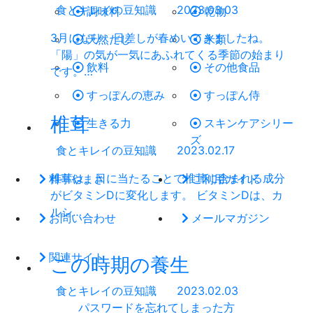
食とキレイの豆知識
2023.03.03
調味料
乾物
3月になり、日差しが春めいてきましたね。
天然だし
米類
「陽」の気が一気にあふれてくる季節の始まり
飲料
その他食品
です。…
すっぽんの恵み
すっぽん侍
椎茸
生きる力
スキンケアシリー
ズ
食とキレイの豆知識
2023.02.17
椎茸は、日に当たることで椎茸に含まれる成分
料亭やまさ
ご利用ガイド
がビタミンDに変化します。 ビタミンDは、カ
ルシ…
お問い合わせ
メールマガジン
関連サイト
この時期の養生
食とキレイの豆知識
2023.02.03
パスワードを忘れてしまった方