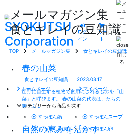
メールマガジン集
食とキレイの豆知識
メニ
ログ
カー
ュー
イン
ト
TOP
メールマガジン集
食とキレイの豆知識
閉じ
る
春の山菜
食とキレイの豆知識
2023.03.17
ホームページ
マイページ
山野に自生する植物で食用にされるものを「山
菜」と呼びます。 春の山菜の代表は、たらの
カテゴリーから商品を探す
芽・ふ…
すっぽん鍋
すっぽんスープ
自然の恵みを活かす
すっぽん唐揚げ
すっぽん卵