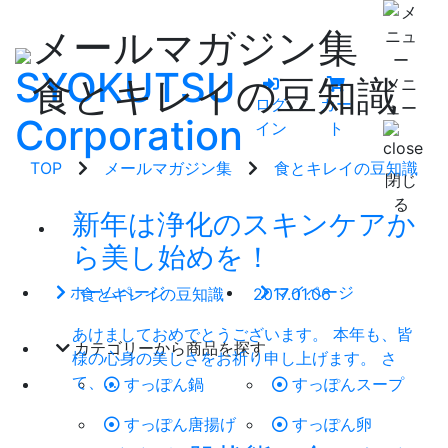
メールマガジン集
食とキレイの豆知識
メニ
ログ
カー
ュー
イン
ト
TOP
メールマガジン集
食とキレイの豆知識
閉じ
る
新年は浄化のスキンケアか
ら美し始めを！
ホームページ
マイページ
食とキレイの豆知識
2017.01.06
あけましておめでとうございます。 本年も、皆
カテゴリーから商品を探す
様の心身の美しさをお祈り申し上げます。 さ
て、…
すっぽん鍋
すっぽんスープ
すっぽん唐揚げ
すっぽん卵