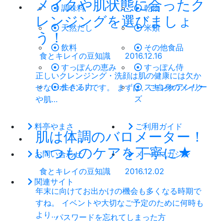
メイクや肌状態に合ったク
調味料
乾物
レンジングを選びましょ
天然だし
米類
う！
飲料
その他食品
食とキレイの豆知識
2016.12.16
すっぽんの恵み
すっぽん侍
正しいクレンジング・洗顔は肌の健康には欠か
生きる力
スキンケアシリー
せないポイントです。 まずは、ご自身のメイク
ズ
や肌…
料亭やまさ
ご利用ガイド
肌は体調のバロメーター！
いつものケアを丁寧に★
お問い合わせ
メールマガジン
食とキレイの豆知識
2016.12.02
関連サイト
年末に向けてお出かけの機会も多くなる時期で
すね。 イベントや大切なご予定のために何時も
より…
パスワードを忘れてしまった方