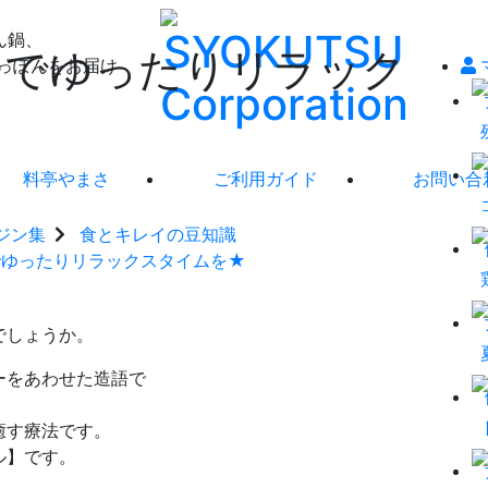
ん鍋、
ーでゆったりリラック
っぽんをお届け
料亭やまさ
ご利用ガイド
お問い合
ジン集
食とキレイの豆知識
でゆったりリラックスタイムを★
でしょうか。
ーをあわせた造語で
癒す療法です。
ル】です。