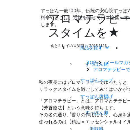
すっぽん一筋100年、伝統の安心院すっぽ
アロマテラピ
料亭やまさは、通販を通じて日本全国へす
します。
スタイムを★
食とキレイの豆知識
2016.11.18
商品を探す
TOP
メールマガ
すっぽん鍋
アロマテラピー
すっぽんスープ
秋の夜長にはアロマテラピーでゆったりと
リラックスタイムを過ごしてみてはいかが
すっぽん唐揚げ
「アロマテラピー」とは、アロマとテラピ
【芳香療法】という意味を持ちます。
すっぽん卵
その名の通り、香りの作用により、心身を
使われるのは【精油＝エッセンシャルオイ
調味料