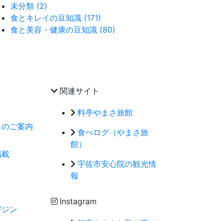
未分類 (2)
食とキレイの豆知識 (171)
食と美容・健康の豆知識 (80)
関連サイト
料亭やまさ旅館
スのご案内
食べログ（やまさ旅
館）
掲載
宇佐市安心院の観光情
報
Instagram
ガジン