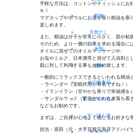
手軽な方法は、コットンやティッシュにお
Ｋ！
乾物
マグカップやボウルにお湯を張り精油を垂
楽しめます。
天然だし
また、精油は分子が非常に小さく、肌や粘
そのため、より一層の効果を求める場合に
米類
オイルに混ぜてのオイルマッサージや、
お塩やミルク、日本酒等と混ぜて入浴剤と
肌に対して利用する事もお勧め致します。
飲料
一般的にリラックスできるといわれる精油
その他食品
・ラベンダー（安眠作用が有名ですね！）
・イランイラン（甘やかな香りで幸福感を
・サンダルウッド（緊張がやわらぎ落ち着
すっぽんの恵み
などもお勧めです。
すっぽん侍
まずは、ご自身が心地よく感じるお好きな
担当：原田（元・大手百貨店美容アドバイ
生きる力