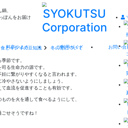
ん鍋、
て
っぽんをお届け
料亭やまさ
ご利用ガイド
お問い合
食とキレイの豆知識
冬の腎について
る季節です。
を司る生命力の源です。
不妊に繋がりやすくなると言われます。
に冷やさないようにしましょう。
えて血流を促進することも有効です。
のものを火を通して食べるようにして、
過ごせそうですね！