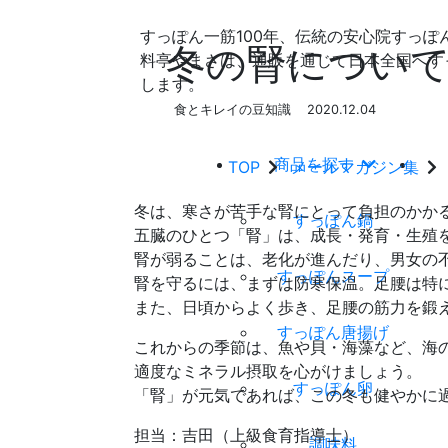
すっぽん一筋100年、伝統の安心院すっぽ
冬の腎につい
料亭やまさは、通販を通じて日本全国へす
します。
食とキレイの豆知識
2020.12.04
商品を探す
TOP
メールマガジン集
冬は、寒さが苦手な腎にとって負担のかか
すっぽん鍋
五臓のひとつ「腎」は、成長・発育・生殖
腎が弱ることは、老化が進んだり、男女の
すっぽんスープ
腎を守るには、まずは防寒保温。足腰は特
また、日頃からよく歩き、足腰の筋力を鍛
すっぽん唐揚げ
これからの季節は、魚や貝・海藻など、海
適度なミネラル摂取を心がけましょう。
すっぽん卵
「腎」が元気であれば、この冬も健やかに
担当：吉田（上級食育指導士）
調味料