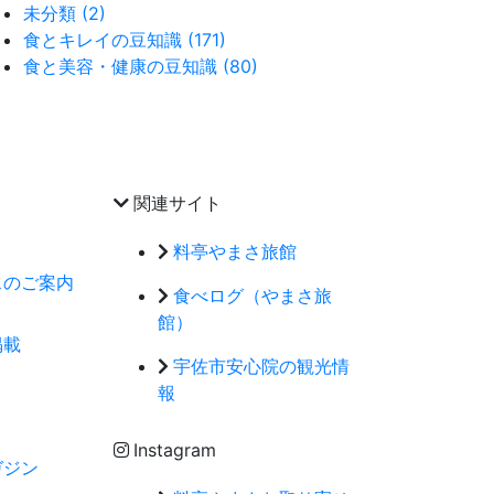
未分類 (2)
食とキレイの豆知識 (171)
食と美容・健康の豆知識 (80)
関連サイト
料亭やまさ旅館
スのご案内
食べログ（やまさ旅
館）
掲載
宇佐市安心院の観光情
報
Instagram
ガジン