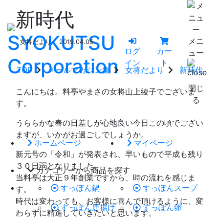
新時代
メニ
女将だより
2019.04.05
ログ
カー
ュー
イン
ト
TOP
メールマガジン集
女将だより
新時代
閉じ
こんにちは。料亭やまさの女将山上綾子でございま
る
す。
うららかな春の日差しが心地良い今日この頃でござい
ますが、いかがお過ごしでしょうか。
ホームページ
マイページ
新元号の「令和」が発表され、早いもので平成も残り
３０日弱となりました。
カテゴリーから商品を探す
当料亭は大正９年創業ですから、時の流れを感じま
すっぽん鍋
すっぽんスープ
す。
時代は変わっても、お客様に喜んで頂けるように、変
すっぽん唐揚げ
すっぽん卵
わらずに精進していきたいと思います。