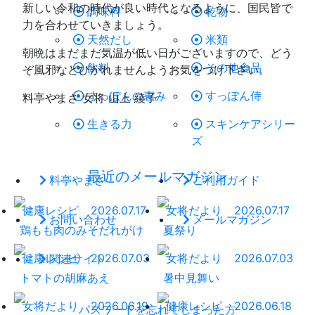
新しい令和の時代が良い時代となるように、国民皆で
調味料
乾物
力を合わせていきましょう。
天然だし
米類
朝晩はまだまだ気温が低い日がございますので、どう
飲料
その他食品
ぞ風邪などひかれませんようお気をつけ下さい。
すっぽんの恵み
すっぽん侍
料亭やまさ 女将 山上 綾子
生きる力
スキンケアシリー
ズ
最近のメールマガジン
料亭やまさ
ご利用ガイド
健康レシピ
2026.07.17
女将だより
2026.07.17
お問い合わせ
メールマガジン
鶏もも肉のみそだれがけ
夏祭り
健康レシピ
2026.07.03
女将だより
2026.07.03
関連サイト
トマトの胡麻あえ
暑中見舞い
女将だより
2026.06.19
健康レシピ
2026.06.18
パスワードを忘れてしまった方