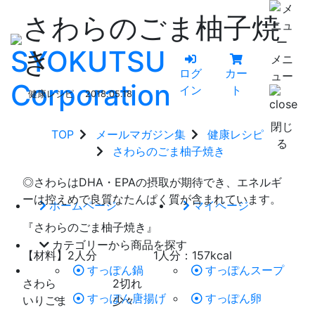
さわらのごま柚子焼
き
メニ
ログ
カー
ュー
イン
ト
健康レシピ
2018.05.18
閉じ
TOP
メールマガジン集
健康レシピ
る
さわらのごま柚子焼き
◎さわらはDHA・EPAの摂取が期待でき、エネルギ
ーは控えめで良質なたんぱく質が含まれています。
ホームページ
マイページ
『さわらのごま柚子焼き』
カテゴリーから商品を探す
【材料】2人分 1人分：157kcal
すっぽん鍋
すっぽんスープ
さわら 2切れ
すっぽん唐揚げ
すっぽん卵
いりごま 少々