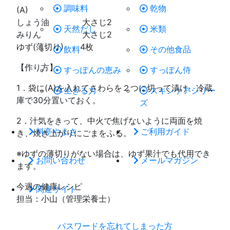
調味料
乾物
(A)
しょう油 大さじ2
天然だし
米類
みりん 大さじ2
ゆず(薄切り) 4枚
飲料
その他食品
【作り方】
すっぽんの恵み
すっぽん侍
1．袋に(A)を入れてさわらを２つに切って漬け、冷蔵
生きる力
スキンケアシリー
庫で30分置いておく。
ズ
2．汁気をきって、中火で焦げないように両面を焼
料亭やまさ
ご利用ガイド
き、焼き上がりにごまをふる。
※ゆずの薄切りがない場合は、ゆず果汁でも代用でき
お問い合わせ
メールマガジン
ます。
今週の健康レシピ
関連サイト
担当：小山（管理栄養士）
パスワードを忘れてしまった方