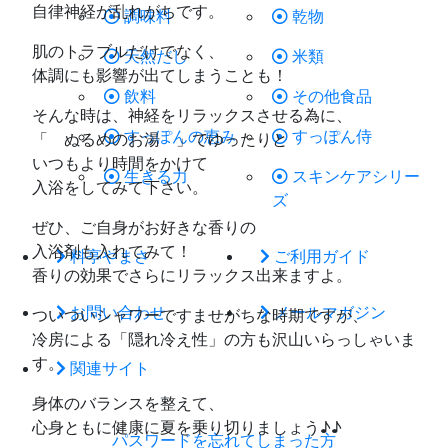
自律神経が乱れがちです。
調味料
乾物
肌のトラブルだけでなく、
天然だし
米類
体調にも影響が出てしまうことも！
飲料
その他食品
そんな時は、神経をリラックスさせる為に、
すっぽんの恵み
すっぽん侍
「 ぬるめのお湯 」でゆったりと
いつもより時間をかけて
生きる力
スキンケアシリー
入浴をしてみて下さい。
ズ
ぜひ、ご自身がお好きな香りの
入浴剤も入れてみて！
料亭やまさ
ご利用ガイド
香りの効果でさらにリラックス出来ますよ。
お問い合わせ
メールマガジン
ついついシャワーですませがちな時期ですが、
冷房による「隠れ冷え性」の方も沢山いらっしゃいま
す。
関連サイト
身体のバランスを整えて、
心身ともに健康に夏を乗り切りましょう♪♪
パスワードを忘れてしまった方