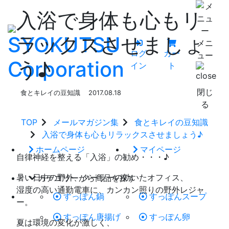
入浴で身体も心もリ
ラックスさせましょ
メニ
ログ
カー
ュー
う♪
イン
ト
閉じ
食とキレイの豆知識
2017.08.18
る
TOP
メールマガジン集
食とキレイの豆知識
入浴で身体も心もリラックスさせましょう♪
ホームページ
マイページ
自律神経を整える「入浴」の勧め・・・♪
暑い日中の野外、クーラーの効いたオフィス、
カテゴリーから商品を探す
湿度の高い通勤電車に、カンカン照りの野外レジャ
すっぽん鍋
すっぽんスープ
ー。
すっぽん唐揚げ
すっぽん卵
夏は環境の変化が激しく、