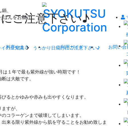
ん鍋、
にご注意下さい♪
っぽんをお届け
料亭やまさ
ご利用ガイド
お問い合
レイの豆知識
うっかり日焼けにご注意下さい♪
月は１年で最も紫外線が強い時期です！
油断は大敵です。
浴びるとかゆみや赤みも出やすくなります。
りますが、
中のコラーゲンまで破壊してしまいます。
、出来る限り紫外線から肌を守ることをお勧め致しま