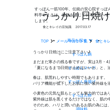
すっぽん一筋100年、伝統の安心院すっぽ
うっかり日焼け
料亭やまさは、通販を通じて日本全国へす
します。
食とキレイの豆知識
2017.03.17
商品を探す
TOP
メールマガジン集
食とキ
うっかり日焼けにご注意下さい♪
すっぽん鍋
まだまだ寒さの残る春ですが、実は3月・4
「夏になるまで日焼け止めはいいわ」と、
すっぽんスープ
春は、肌荒れしやすい時期でもあります。
すっぽん唐揚げ
バリア機能が低下したお肌に強い紫外線を
小麦色の元気な肌もとっても魅力的ではあ
すっぽん卵
紫外線は肌を黒くするだけではなく、肌の
そのため、ハリと潤いのあるお肌の為には
調味料