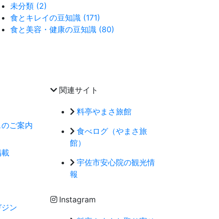
未分類 (2)
食とキレイの豆知識 (171)
食と美容・健康の豆知識 (80)
関連サイト
料亭やまさ旅館
スのご案内
食べログ（やまさ旅
館）
掲載
宇佐市安心院の観光情
報
Instagram
ガジン