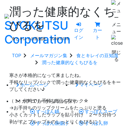
潤った健康的なくち
びるを
メニ
ログ
カー
ュー
イン
ト
食とキレイの豆知識
2016.01.15
閉じ
TOP
メールマガジン集
食とキレイの豆知識
る
潤った健康的なくちびるを
寒さが本格的になって来ましたね。
手軽なリップパックで潤った健康的なくちびるをキー
ホームページ
マイページ
プしてください♪
（１）何時でも手軽なラップパック☆
カテゴリーから商品を探す
→お手持ちのリップクリームをたっぷりと塗る
すっぽん鍋
すっぽんスープ
小さくカットしたラップを貼り付け ２〜５分待つ
剥がすとプルップルのしっとりくちびるに！
すっぽん唐揚げ
すっぽん卵