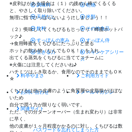
※皮剥けがある場合は（１）の後めん棒でくるくる
調味料
乾物
と、やさしく取り除いてください。
天然だし
米類
無理に指でひっぱらないようにしましょう！！
飲料
その他食品
（２）美味しくてくちびるもしっとり！蜂蜜ホットパ
ック♪
すっぽんの恵み
すっぽん侍
→食用蜂蜜をくちびるにたっぷりと塗る
ホットの飲み物（なんでもＯＫ！）を入れ、
生きる力
スキンケアシリー
出てくる蒸気をくちびるに当ててスチームに
ズ
※火傷には注意してくださいね♪
ハチミツはふき取るか、食用なのでそのままでもＯＫ
料亭やまさ
ご利用ガイド
☆
くちびるは他の皮膚のように角質層や皮脂腺がほぼな
お問い合わせ
メールマガジン
いため
自分で潤う力が限りなく弱いです。
関連サイト
ただ、その分ターンオーバー（生まれ変わり）は非常
に早く、
他の皮膚が１ヶ月程度かかるのに対し、くちびるは数
パスワードを忘れてしまった方