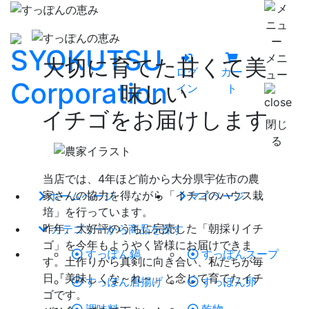
メニ
大切に育てた甘くて美
ログ
カー
ュー
味しい
イン
ト
イチゴをお届けします
閉じ
る
当店では、4年ほど前から大分県宇佐市の農
家さんの協力を得ながら「イチゴのハウス栽
ホームページ
マイページ
培」を行っています。
昨年、大好評のうちに完売した「朝採りイチ
カテゴリーから商品を探す
ゴ」を今年もようやく皆様にお届けできま
すっぽん鍋
すっぽんスープ
す。土作りから真剣に向き合い、私たちが毎
日『美味しくな～れ～』と念じて育てたイチ
すっぽん唐揚げ
すっぽん卵
ゴです。