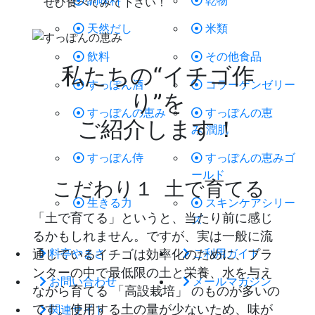
調味料
乾物
ぜひ食べてみて下さい！
天然だし
米類
飲料
その他食品
私たちの“イチゴ作
すっぽん酒
コラーゲンゼリー
り”を
すっぽんの恵み
すっぽんの恵
ご紹介します！
み 潤肌
すっぽん侍
すっぽんの恵みゴ
ールド
こだわり１
土で育てる
生きる力
スキンケアシリー
「土で育てる」というと、当たり前に感じ
ズ
るかもしれません。ですが、実は一般に流
料亭やまさ
ご利用ガイド
通しているイチゴは効率化のために、プラ
ンターの中で最低限の土と栄養、水を与え
お問い合わせ
メールマガジン
ながら育てる 「高設栽培」 のものが多いの
です。使用する土の量が少ないため、味が
関連サイト