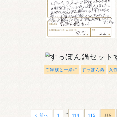
ご家族と一緒に
すっぽん鍋
女性
…
< 前へ
1
114
115
116