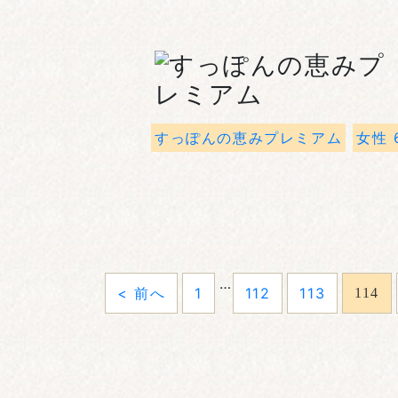
すっぽんの恵みプレミアム
女性 
…
< 前へ
1
112
113
114