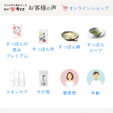
オンラインショップ
すっぽんの
すっぽん
すっぽん鍋
すっぽん侍
恵み
スープ
プレミアム
その他
スキンケア
年齢
愛用歴