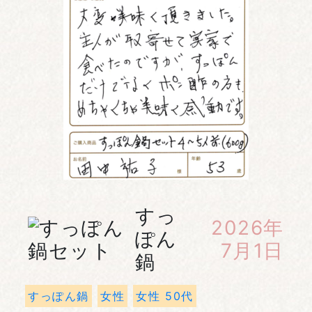
すっ
2026年
ぽん
7月1日
鍋
すっぽん鍋
女性
女性 50代