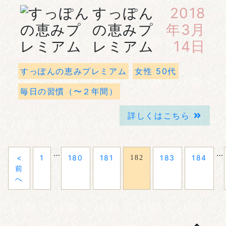
すっぽん
2018
の恵みプ
年3月
レミアム
14日
すっぽんの恵みプレミアム
女性 50代
毎日の習慣（〜２年間）
詳しくはこちら
…
…
<
1
180
181
183
184
182
前
へ