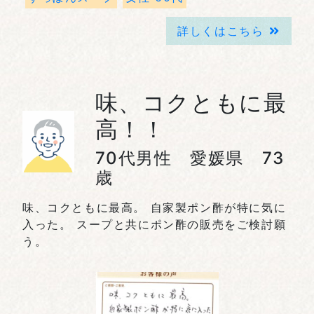
詳しくはこちら
味、コクともに最
高！！
70代男性 愛媛県 73
歳
味、コクともに最高。 自家製ポン酢が特に気に
入った。 スープと共にポン酢の販売をご検討願
う。