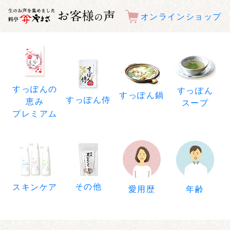
オンラインショップ
すっぽんの
すっぽん
すっぽん鍋
すっぽん侍
恵み
スープ
プレミアム
その他
スキンケア
年齢
愛用歴