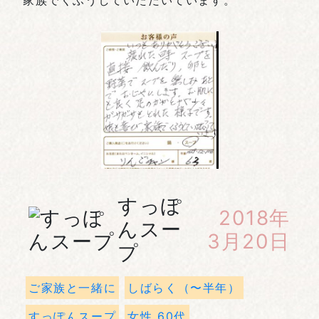
家族でくふうしていただいています。
すっぽ
2018年
んスー
3月20日
プ
ご家族と一緒に
しばらく（〜半年）
すっぽんスープ
女性 60代