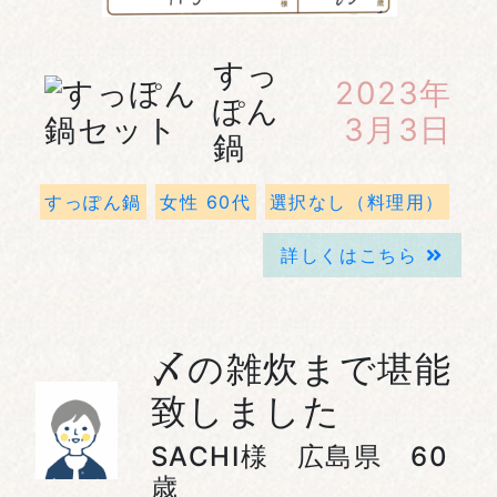
すっ
2023年
ぽん
3月3日
鍋
すっぽん鍋
女性 60代
選択なし（料理用）
詳しくはこちら
〆の雑炊まで堪能
致しました
SACHI様 広島県 60
歳