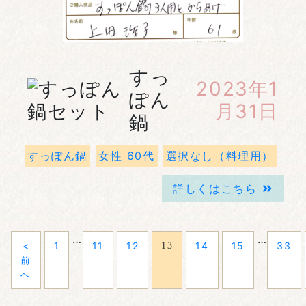
すっ
2023年1
ぽん
月31日
鍋
すっぽん鍋
女性 60代
選択なし（料理用）
詳しくはこちら
…
…
<
1
11
12
14
15
33
13
前
へ