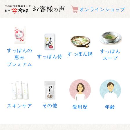
オンラインショップ
すっぽんの
すっぽん
すっぽん鍋
すっぽん侍
恵み
スープ
プレミアム
その他
スキンケア
年齢
愛用歴