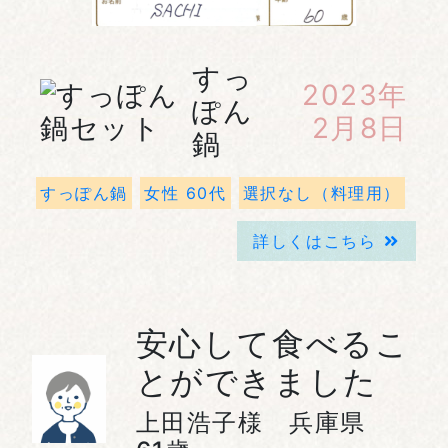
すっ
2023年
ぽん
2月8日
鍋
すっぽん鍋
女性 60代
選択なし（料理用）
詳しくはこちら
安心して食べるこ
とができました
上田浩子様 兵庫県