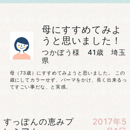
母にすすめてみよ
うと思いました！
つかぼう様 41歳 埼玉
県
母（73歳）にすすめてみようと思いました。 この
歳にしてカラーせず、パーマをかけ、長く出来るっ
てすごい事だな、と実感。
すっぽんの恵みプ
2017年5