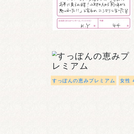
すっぽんの恵みプレミアム
女性 