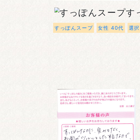
す
すっぽんスープ
女性 40代
選択