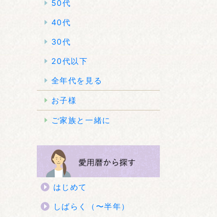
50代
40代
30代
20代以下
全年代を見る
お子様
ご家族と一緒に
はじめて
しばらく（〜半年）