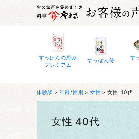
すっぽんの恵み
す
すっぽん侍
プレミアム
体験談
年齢/性別
女性
女性 40代
女性 40代