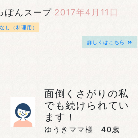
っぽんスープ
2017年4月11日
なし（料理用）
詳しくはこちら
面倒くさがりの私
でも続けられてい
ます！
ゆうきママ様 40歳