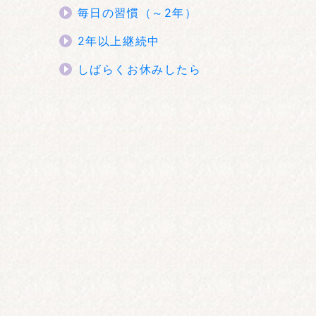
毎日の習慣（～2年）
2年以上継続中
しばらくお休みしたら