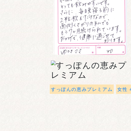
すっぽんの恵みプレミアム
女性 