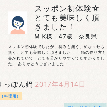
スッポン初体験☆
とても美味しく頂
きました！
M.K様 47歳 奈良県
スッポン初体験でしたが、臭みも無く、変なクセも
無く、とても美味しく頂きました！！ 鍋の作り方も
書かれていて、とても分かりやすくてたすかりまし
た。 ありがとうございました！
すっぽん鍋
2017年4月14日
（料理用）