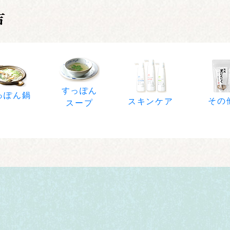
すっぽん
っぽん鍋
その
スキンケア
スープ