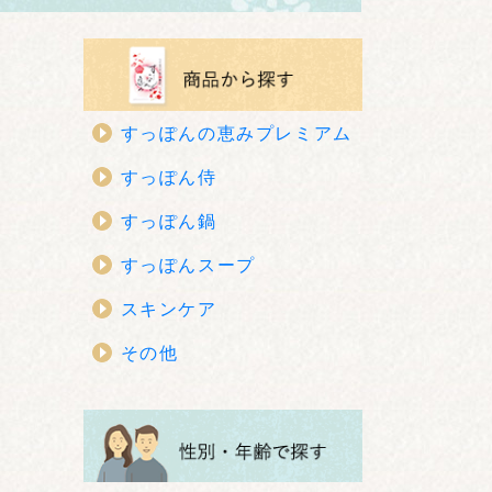
すっぽんの恵みプレミアム
すっぽん侍
すっぽん鍋
すっぽんスープ
スキンケア
その他