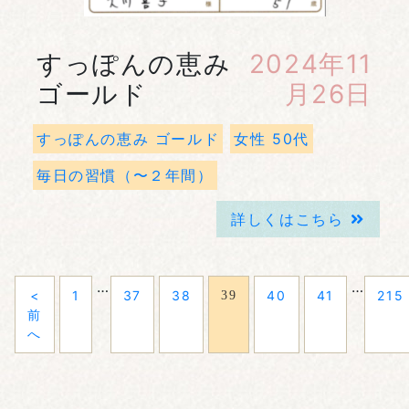
すっぽんの恵み
2024年11
ゴールド
月26日
すっぽんの恵み ゴールド
女性 50代
毎日の習慣（〜２年間）
詳しくはこちら
…
…
<
1
37
38
40
41
215
39
前
へ