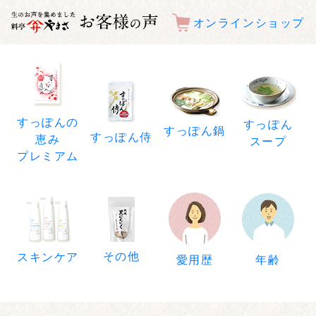
オンラインショップ
すっぽんの
すっぽん
すっぽん鍋
すっぽん侍
恵み
スープ
プレミアム
その他
スキンケア
年齢
愛用歴