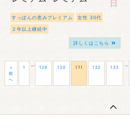
日
すっぽんの恵みプレミアム
女性 30代
２年以上継続中
詳しくはこちら
…
…
<
1
129
130
132
133
131
前
へ