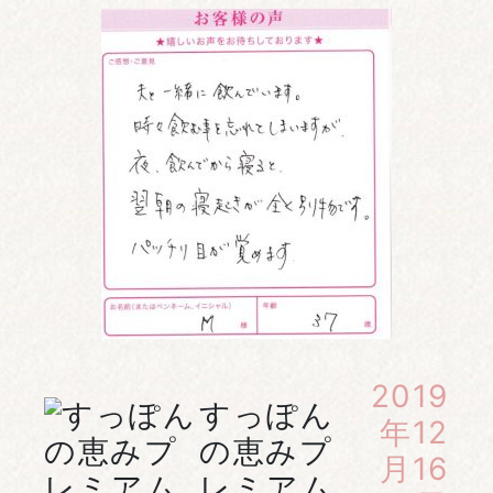
2019
すっぽん
年12
の恵みプ
月16
レミアム