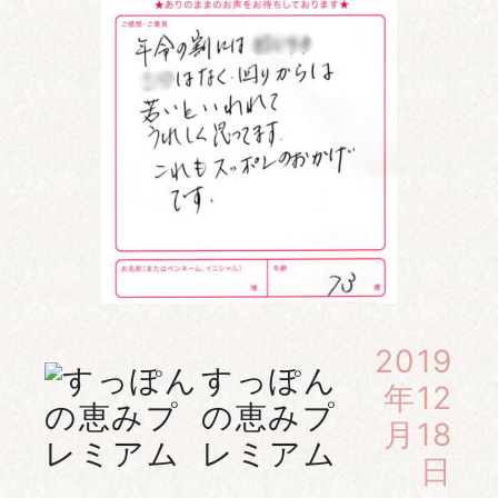
2019
すっぽん
年12
の恵みプ
月18
レミアム
日