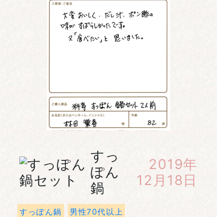
すっ
2019年
ぽん
12月18日
鍋
すっぽん鍋
男性70代以上