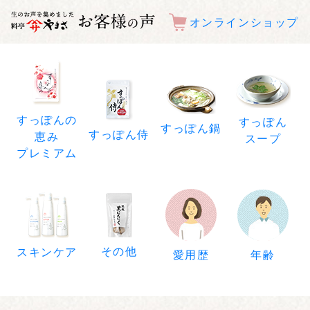
オンラインショップ
すっぽんの
すっぽん
すっぽん鍋
すっぽん侍
恵み
スープ
プレミアム
その他
スキンケア
年齢
愛用歴