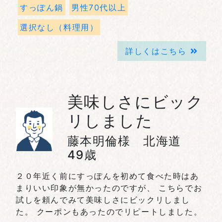
すっぽん鍋
男性70代以上
選択なし（料理用）
詳しくはこちら
美味しさにビック
リしました
藤本明倫様 北海道
49歳
２０年近く前にすっぽんを初めて食べた時はあ
まりいい印象が無かったのですが、 こちらでお
試しを頼んでみて美味しさにビックリしまし
た。 クーポンもあったのでリピートしました。