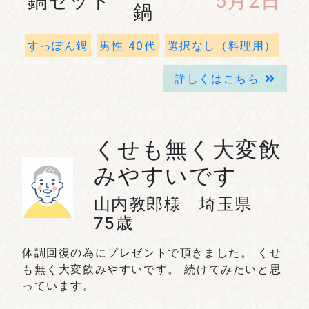
5月2日
鍋
すっぽん鍋
男性 40代
選択なし（料理用）
詳しくはこちら
くせも無く大変飲
みやすいです
山内教郎様 埼玉県
75歳
体調回復の為にプレゼントで頂きました。 くせ
も無く大変飲みやすいです。 続けてみたいと思
っています。