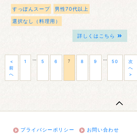
すっぽんスープ
男性70代以上
選択なし（料理用）
詳しくはこちら
…
…
<
1
5
6
8
9
50
次
7
前
へ
へ
>
プライバシーポリシー
お問い合わせ