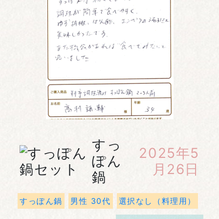
すっ
2025年5
ぽん
月26日
鍋
すっぽん鍋
男性 30代
選択なし（料理用）