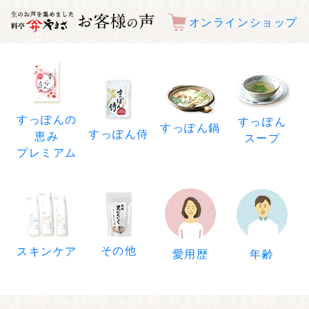
オンラインショップ
すっぽんの
すっぽん
すっぽん鍋
すっぽん侍
恵み
スープ
プレミアム
その他
スキンケア
年齢
愛用歴