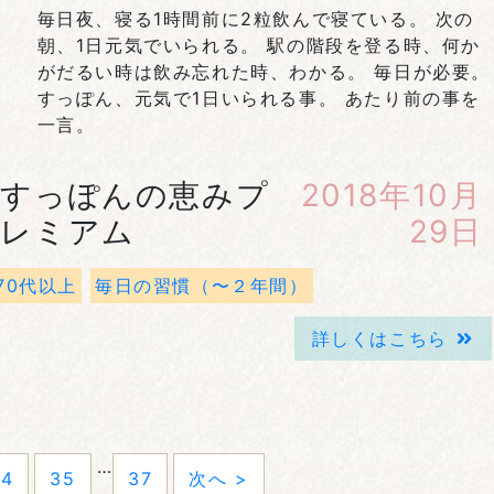
毎日夜、寝る1時間前に2粒飲んで寝ている。 次の
朝、1日元気でいられる。 駅の階段を登る時、何か
がだるい時は飲み忘れた時、わかる。 毎日が必要。
すっぽん、元気で1日いられる事。 あたり前の事を
一言。
すっぽんの恵みプ
2018年10月
レミアム
29日
70代以上
毎日の習慣（〜２年間）
詳しくはこちら
…
34
35
37
次へ >