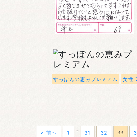
すっぽんの恵みプレミアム
女性 
…
< 前へ
1
31
32
33