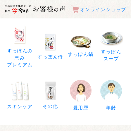
オンラインショップ
すっぽんの
すっぽん
すっぽん鍋
すっぽん侍
恵み
スープ
プレミアム
その他
スキンケア
年齢
愛用歴