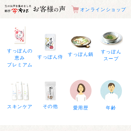
オンラインショップ
すっぽんの
すっぽん
すっぽん鍋
すっぽん侍
恵み
スープ
プレミアム
その他
スキンケア
年齢
愛用歴