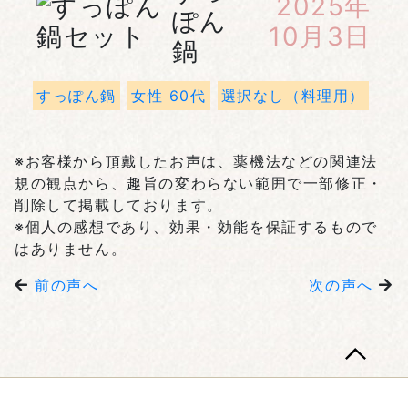
2025年
ぽん
10月3日
鍋
すっぽん鍋
女性 60代
選択なし（料理用）
※お客様から頂戴したお声は、薬機法などの関連法
規の観点から、趣旨の変わらない範囲で一部修正・
削除して掲載しております。
※個人の感想であり、効果・効能を保証するもので
はありません。
前の声へ
次の声へ