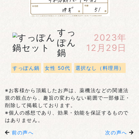
すっ
2023年
ぽん
12月29日
鍋
すっぽん鍋
女性 50代
選択なし（料理用）
※お客様から頂戴したお声は、薬機法などの関連法
規の観点から、趣旨の変わらない範囲で一部修正・
削除して掲載しております。
※個人の感想であり、効果・効能を保証するもので
はありません。
前の声へ
次の声へ