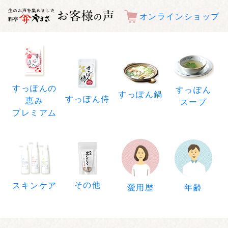
オンラインショップ
すっぽんの
すっぽん
すっぽん鍋
すっぽん侍
恵み
スープ
プレミアム
その他
スキンケア
年齢
愛用歴